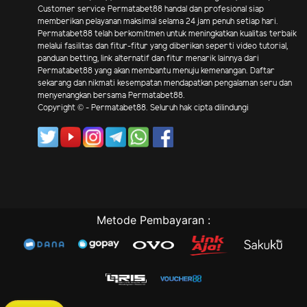
Customer service Permatabet88 handal dan profesional siap
memberikan pelayanan maksimal selama 24 jam penuh setiap hari.
Permatabet88 telah berkomitmen untuk meningkatkan kualitas terbaik
melalui fasilitas dan fitur-fitur yang diberikan seperti video tutorial,
panduan betting, link alternatif dan fitur menarik lainnya dari
Permatabet88 yang akan membantu menuju kemenangan. Daftar
sekarang dan nikmati kesempatan mendapatkan pengalaman seru dan
menyenangkan bersama Permatabet88.
Copyright © - Permatabet88. Seluruh hak cipta dilindungi
Metode Pembayaran :