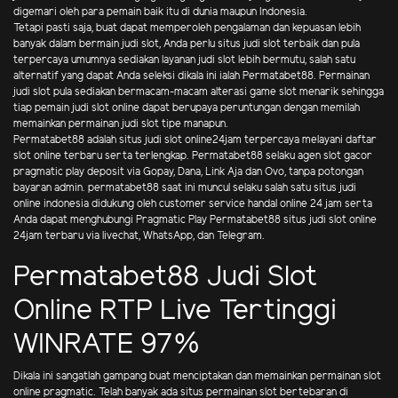
digemari oleh para pemain baik itu di dunia maupun Indonesia.
Tetapi pasti saja, buat dapat memperoleh pengalaman dan kepuasan lebih
banyak dalam bermain judi slot, Anda perlu situs judi slot terbaik dan pula
terpercaya umumnya sediakan layanan judi slot lebih bermutu, salah satu
alternatif yang dapat Anda seleksi dikala ini ialah Permatabet88. Permainan
judi slot pula sediakan bermacam-macam alterasi game slot menarik sehingga
tiap pemain judi slot online dapat berupaya peruntungan dengan memilah
memainkan permainan judi slot tipe manapun.
Permatabet88 adalah situs judi slot online24jam terpercaya melayani daftar
slot online terbaru serta terlengkap. Permatabet88 selaku agen slot gacor
pragmatic play deposit via Gopay, Dana, Link Aja dan Ovo, tanpa potongan
bayaran admin. permatabet88 saat ini muncul selaku salah satu situs judi
online indonesia didukung oleh customer service handal online 24 jam serta
Anda dapat menghubungi Pragmatic Play Permatabet88 situs judi slot online
24jam terbaru via livechat, WhatsApp, dan Telegram.
Permatabet88 Judi Slot
Online RTP Live Tertinggi
WINRATE 97%
Dikala ini sangatlah gampang buat menciptakan dan memainkan permainan slot
online pragmatic. Telah banyak ada situs permainan slot bertebaran di