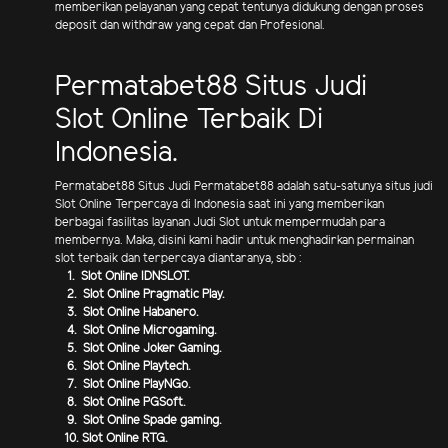
memberikan pelayanan yang cepat tentunya didukung dengan proses
deposit dan withdraw yang cepat dan Profesional.
Permatabet88 Situs Judi
Slot Online Terbaik Di
Indonesia.
Permatabet88 Situs Judi Permatabet88 adalah satu-satunya situs judi
Slot Online Terpercaya di Indonesia saat ini yang memberikan
berbagai fasilitas layanan Judi Slot untuk mempermudah para
membernya. Maka, disini kami hadir untuk menghadirkan permainan
slot terbaik dan terpercaya diantaranya, sbb :
1. Slot Online IDNSLOT.
2. Slot Online Pragmatic Play.
3. Slot Online Habanero.
4. Slot Online Microgaming.
5. Slot Online Joker Gaming.
6. Slot Online Playtech.
7. Slot Online PlayNGo.
8. Slot Online PGSoft.
9. Slot Online Spade gaming.
10. Slot Online RTG.