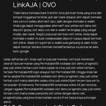
LinkAJA | OVO
Tidak hanya memakai bank transfer, bisa jadi buat Anda yang area dan
tempat tinggalnya terletak jauh dari bank ataupun atm dapat memakai
tata cara ini selaku alternatif opsi, ialah dengan memakai e-wallet.
Anda juga dapat menggunakan alternatif opsi pilihan slot dana, slot
deposit gopay, slot depo ovo dan e-wallet terlengkap yang sangat
mudah, dan cepat. Begitu pula buat bermain slot online, Anda dapat
memakai e wallet ini buat melaksanakan deposit supaya dapat bermain
slot online. dikala ini registrasi e-wallet pula gampang di jalani Anda
dapat mencari ketahui metode mendaftarkannya via pencarian kata
kunci google.
Lekas daftarkan diri Anda saat ini pula jadi member slot buat menikmati
seluruh tipe permainan yang Permatabet88 sediakan slot demo pragmatic
play judi online terbaru slot mania sajikan di situs judi slot online terbaru,
terbaik Permatabet88 login ataupun Slot Permatabet88. Hingga Anda tak
heran apabila Permatabet88 sediakan slot demo pragmatic play judi online
terbaru slot mania diketahui selaku situs judi online24jam terpercaya serta
terpopuler di Indonesia. Permatabet88 senantiasa online 24 jam nonstop.
Jangan ragukan Permatabet88 sediakan slot demo pragmatic play judi online
terbaru slot mania selaku penyedia slot online dengan demo slot
pragmaticplay yang bisa Anda mainkan secara free tanpa biaya potongan
admin.