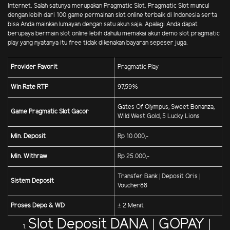
Internet. Salah satunya merupakan Pragmatic Slot. Pragmatic Slot muncul
dengan lebih dari 100 game permainan slot online terbaik di Indonesia serta
bisa Anda mainkan lumayan dengan satu akun saja. Apalagi Anda dapat
berupaya bermain slot online lebih dahulu memakai akun demo slot pragmatic
play yang nyatanya itu free tidak dikenakan bayaran sepeser juga.
Provider Favorit
Pragmatic Play
Win Rate RTP
97,59%
Gates Of Olympus, Sweet Bonanza,
Game Pragmatic Slot Gacor
Wild West Gold, 5 Lucky Lions
Min. Deposit
Rp 10.000,-
Min. Withraw
Rp 25.000,-
Transfer Bank | Deposit Qris |
Sistem Deposit
Voucher88
Proses Depo & WD
± 2 Menit
Slot Deposit DANA | GOPAY |