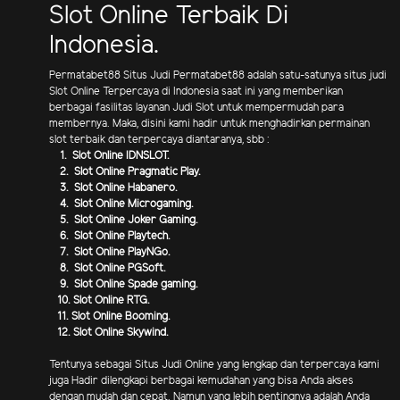
Slot Online Terbaik Di
Indonesia.
Permatabet88 Situs Judi Permatabet88 adalah satu-satunya situs judi
Slot Online Terpercaya di Indonesia saat ini yang memberikan
berbagai fasilitas layanan Judi Slot untuk mempermudah para
membernya. Maka, disini kami hadir untuk menghadirkan permainan
slot terbaik dan terpercaya diantaranya, sbb :
1. Slot Online IDNSLOT.
2. Slot Online Pragmatic Play.
3. Slot Online Habanero.
4. Slot Online Microgaming.
5. Slot Online Joker Gaming.
6. Slot Online Playtech.
7. Slot Online PlayNGo.
8. Slot Online PGSoft.
9. Slot Online Spade gaming.
10. Slot Online RTG.
11. Slot Online Booming.
12. Slot Online Skywind.
Tentunya sebagai Situs Judi Online yang lengkap dan terpercaya kami
juga Hadir dilengkapi berbagai kemudahan yang bisa Anda akses
dengan mudah dan cepat. Namun yang lebih pentingnya adalah Anda