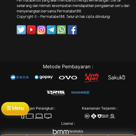
Permatabet88 yang akan membantu menuju kemenangan. Daftar
sekarang dan nikmati kesempatan mendapatkan pengalaman seru dan
menyenangkan bersama Permatabet88.
Copyright © - Permatabet88. Seluruh hak cipta dilindungi
Metode Pembayaran :
☰ Menu
Dukungan Perangkat :
Keamanan Terjamin :
Lisensi :