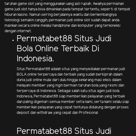
taruhan game slot yang menggunakan uang asli rupiah. Awalnya permainan
game judi slot hanya bisa dimainkan pada tempat tertentu, seperti di tempat
hiburan kasino. Namun seiring berjalannya waktu dan berkembangnya
teknologi semakin canggih, permainan judi online slot sudah dapat anda
mainkan secara online melalui handphone dan komputer yang terkoneksi
dengan internet.
Permatabet88 Situs Judi
Bola Online Terbaik Di
Indonesia.
Situs Permatabet88 adalah situs yang menyediakan permainan judi
BOLA online terpercaya dan terbaik yang sudah berkiprah dalam
dunia judi online mulai dari dulu hingga sekarang masi eksis dalam
melayani member yang ingin bermain taruhan bola yang resmi dan
terpercaya di Indonesia. Sebagai salah satu situs agen judi bola
Indonesia, Permatabet88 siap memberikan pelayanan yang terbaik
dan paling digemari semua member setia kami, serta kami selalu siap
memberikan pelayanan yang cepat tentunya didukung dengan proses
deposit dan withdraw yang cepat dan Profesional.
Permatabet88 Situs Judi