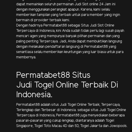
dapat memainkan seluruh permainan Judi Slot online 24 Jam ini
dengan menggunakan perangkat apapun. Karena, kami selalu
memberikan tampilan yang terbaik untuk para member yang ingin
bermain di provider terbaik kami.
Dengan hadirnya Permatabet88 sebagai Situs Judi Slot Online
Terpercaya di Indonesia, kini Anda sudah tidak perlu lagi susah payah
mencari agen yang mempunyai banyak pilihan permainan dan yang
paling penting Terpercaya. Jadi, Anda dapat membuktikan langsung
dengan melakukan pendaftaran langsung di Permatabet88 yang
senantiasa selalu memberikan keuntungan yang luar biasa untuk para
membernya.
Permatabet88 Situs
Judi Togel Online Terbaik Di
Indonesia.
Permatabet88 adalah situs Judi Togel Online Terbaik, Terpercaya,
Terlengkap dan Terbesar di Indonesia. sebagai situs Judi Togel Online
Terpercaya di Indonesia, Permatabet88 juga menyediakan beberapa
pasaran-pasaran yang cukup lengkap, diantaranya adalah Togel
Singapore, Togel Toto Macau 4D dan 5D, Togel Jakarta dan Jowopools.